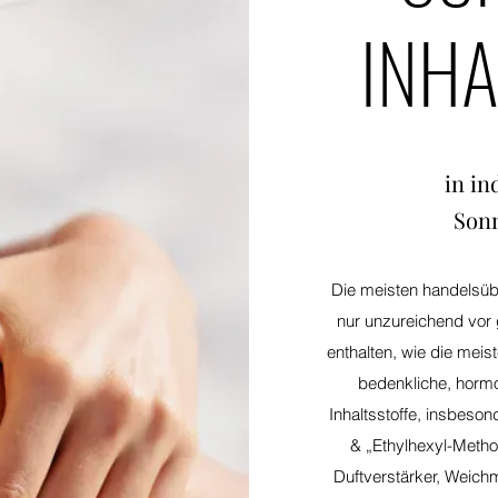
INHA
in in
Son
Die meisten handelsüb
nur unzureichend vor
enthalten, wie die meis
bedenkliche, horm
Inhaltsstoffe, insbeso
& „Ethylhexyl-Metho
Duftverstärker, Weichm