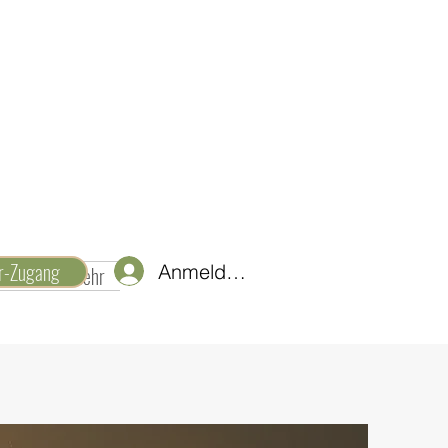
er-Zugang
Anmelden
d Ideen
Mehr