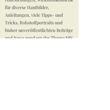
für diverse Hautbilder,
Anleitungen, viele Tipps- und
Tricks, Rohstoffportraits und
bisher unveröffentlichten Beiträge
und News rund um das Thema DIY
findest du in Zukunft alle
gesammelt im neuen
Mitgliederbereich.
All Inclusive
Dein Mitglieder-Zugang beinhaltet
unbegrenzten Zugang zu all
meiner Skripten in der neuesten
Fassung (mit