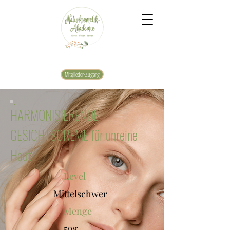
Mitglieder-Zugang
HARMONISIERENDE
GESICHTSCREME für unreine
Haut
Level
Mittelschwer
Menge
50g