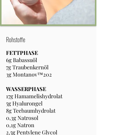
Rohstoffe
FETTPHASE
6g Babassuöl
7g Traubenkernöl
3g Montanov™202
WASSERPHASE
17g Hamamelishydrolat
5g Hyalurongel
8g Teebaumhydrolat
0,3g Natrosol
0,1g Natron
2,5g Pentylene Glycol