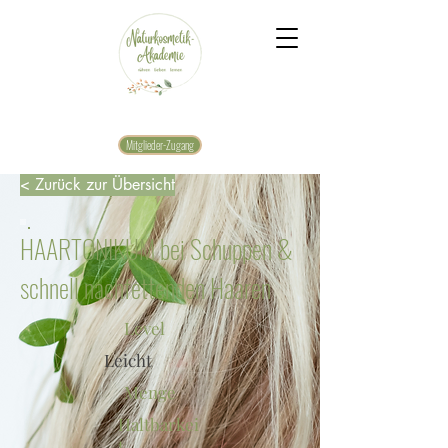
Mitglieder-Zugang
< Zurück zur Übersicht
HAARTONIKUM bei Schuppen &
schnell nachfettenden Haaren
Level
Leicht
Menge
Haltbarkei
t