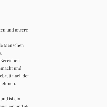
tzen und unsere
iele Menschen
n.
 Bereichen
gemacht und
debrett nach der
bnehmen.
und ist ein
nsilien und als