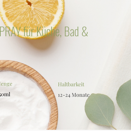
RAY für Küche, Bad &
enge
Haltbarkeit
50ml
12-24 Monate