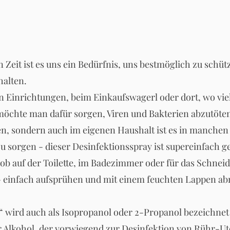
n Zeit ist es uns ein Bedürfnis, uns bestmöglich zu schü
alten.
hen Einrichtungen, beim Einkaufswagerl oder dort, wo v
hte man dafür sorgen, Viren und Bakterien abzutöte
en, sondern auch im eigenen Haushalt ist es in manchen
zu sorgen - dieser Desinfektionsspray ist supereinfach 
: ob auf der Toilette, im Badezimmer oder für das Schnei
- einfach aufsprühen und mit einem feuchten Lappen a
“ wird auch als Isopropanol oder 2-Propanol bezeichnet 
r Alkohol, der vorwiegend zur Desinfektion von Rühr-Ute