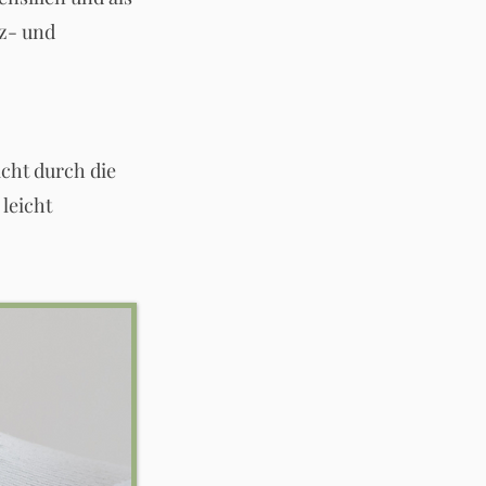
tz- und
icht durch die
 leicht