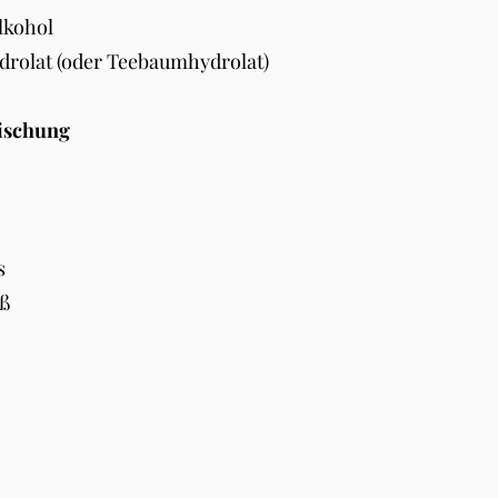
lkohol
rolat (oder Teebaumhydrolat)
ischung
us
üß