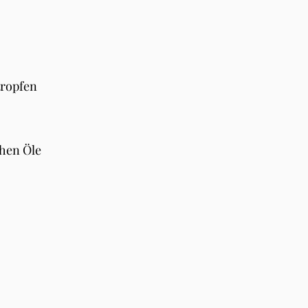
tropfen
chen Öle