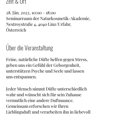
Zeit & Ort
28. Jän. 2022, 10:00 – 18:00
Seminarraum der Naturkosmetik-Akademie,
Nestroystraße 4, 4040 Linz/Urfahr,
Österreich
Über die Veranstaltung
Feine, natürliche Düfte helfen gegen Stress,
geben uns ein Gefühl der Geborgenheit,
unterstützen Psyche und Seele und lassen
uns entspannen.
Jeder Mensch nimmt Düfte unterschiedlich
wahr und wünscht sich für sein Zuhause
vermutlich eine andere Duftnuance.
Gemeinsam erforschen wir Ihren
Lieblingsduft und verarbeiten ihn in liebevoll
von Hand gestalteten Kerzen.
Dabei sind der Fantasie kaum Grenzen
gesetzt - wir arbeiten mit vielen Kräutern,