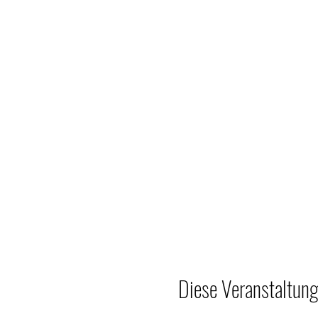
2. Teil: (Nachmittag): Prax
eigenständig die gewählten
Dieser Kurs richtet sich a
wissen müssen und sind na
(Duschgel, Haarshampoo, R
Diese Veranstaltung