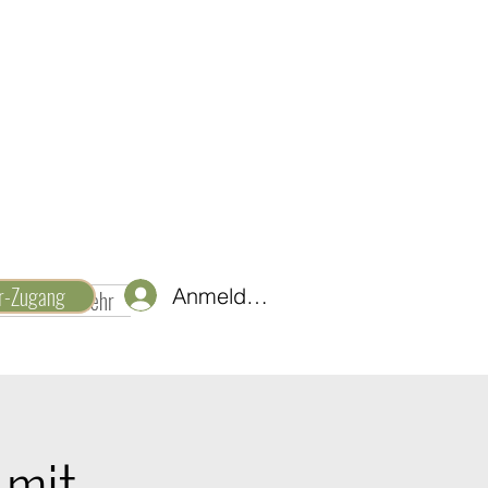
er-Zugang
Anmelden
d Ideen
Mehr
mit