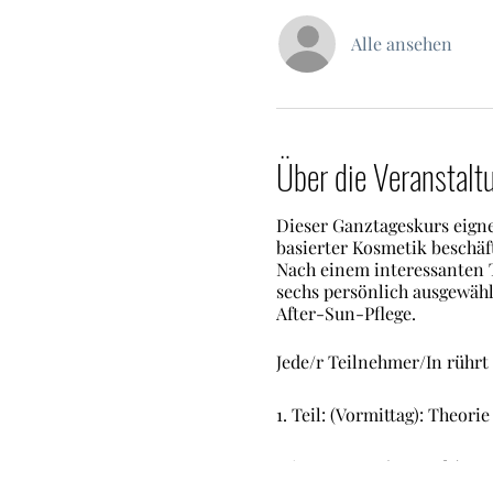
Alle ansehen
Über die Veranstalt
Dieser Ganztageskurs eignet 
basierter Kosmetik beschä
Nach einem interessanten 
sechs persönlich ausgewäh
After-Sun-Pflege.
Jede/r Teilnehmer/In rührt 
1. Teil: (Vormittag): Theori
Mittagspause (1 Stunde) –