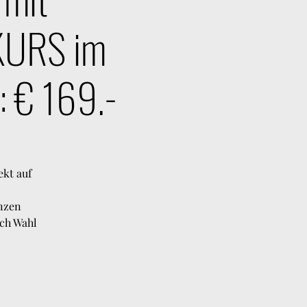
KURS im
: € 169.-
ekt auf
anzen
ach Wahl