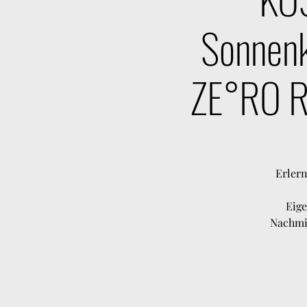
Sonnen
ZE°RO Ro
Erlern
Eige
Nachmit