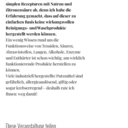
simplen Rezepturen mit Natron und 
Zitronensäure ab, denn ich habe die 
Erfahrung gemacht, dass auf dieser zu 
einfachen Basis keine wirkungsvollen 
Reinigungs- und Waschprodukte 
hergestellt werden können.
Ein wenig Wissen rund um die 
Funktionsweise von Tensiden, Säuren, 
Abrasvistoffen, Laugen, Alkohole, Enzyme 
und Enthärter ist schon wichtig, um wirklich 
funktionierende Produkte herstellen zu 
können.
Viele industriell hergestellte Putzmittel sind 
gefährlich, allergieauslösend, giftig oder 
sogar krebserregend – deshalb rate ich 
Ihnen: weg damit! 
Diese Veranstaltung teilen