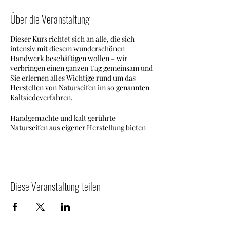
Über die Veranstaltung
Dieser Kurs richtet sich an alle, die sich
intensiv mit diesem wunderschönen
Handwerk beschäftigen wollen – wir
verbringen einen ganzen Tag gemeinsam und
Sie erlernen alles Wichtige rund um das
Herstellen von Naturseifen im so genannten
Kaltsiedeverfahren.
Handgemachte und kalt gerührte
Naturseifen aus eigener Herstellung bieten
individuell auf den Hauttyp abgestimmte
Pflege, exklusive Duftkreationen,
eigenwillige Farbenmischungen sowie farb-
und parfümfreie Seifen für die allergische
und/oder sehr empfindliche Haut.
Diese Veranstaltung teilen
In einfachen und gut verständlichen
Schritten erklären wir Ihnen, wie Sie Ihre
individuelle Seife im Kaltsiedeverfahren
zaubern. Sie lernen den Verseifungsprozess