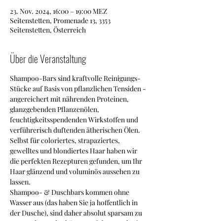
23. Nov. 2024, 16:00 – 19:00 MEZ
Seitenstetten, Promenade 13, 3353
Seitenstetten, Österreich
Über die Veranstaltung
Shampoo-Bars sind kraftvolle Reinigungs-
Stücke auf Basis von pflanzlichen Tensiden - 
angereichert mit nährenden Proteinen, 
glanzgebenden Pflanzenölen, 
feuchtigkeitsspendenden Wirkstoffen und 
verführerisch duftenden ätherischen Ölen.
Selbst für coloriertes, strapaziertes, 
gewelltes und blondiertes Haar haben wir 
die perfekten Rezepturen gefunden, um Ihr 
Haar glänzend und voluminös aussehen zu 
lassen.
Shampoo- & Duschbars kommen ohne 
Wasser aus (das haben Sie ja hoffentlich in 
der Dusche), sind daher absolut sparsam zu 