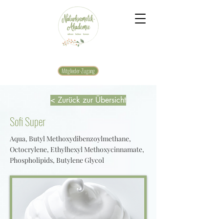
Mitglieder-Zugang
< Zurück zur Übersicht
Sofi Super
Aqua, Butyl Methoxydibenzoylmethane,
Octocrylene, Ethylhexyl Methoxycinnamate,
Phospholipids, Butylene Glycol