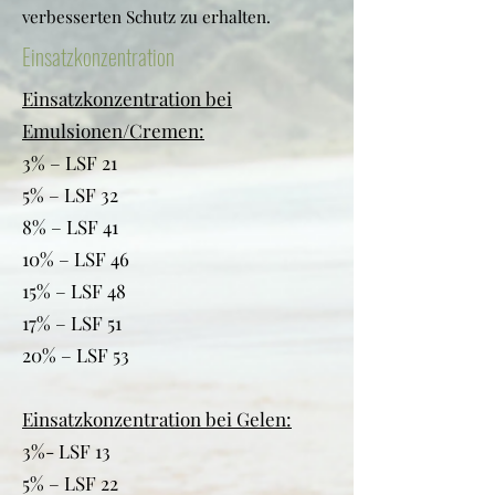
verbesserten Schutz zu erhalten.
Einsatzkonzentration
Einsatzkonzentration bei
Emulsionen/Cremen:
3% – LSF 21
5% – LSF 32
8% – LSF 41
10% – LSF 46
15% – LSF 48
17% – LSF 51
20% – LSF 53
Einsatzkonzentration bei Gelen:
3%- LSF 13
5% – LSF 22