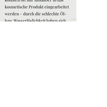
kosmetische Produkt eingearbeitet
werden – durch die schlechte Öl-
bzw. Wasserlöslichkeit haben sich
immer wieder „Lücken“ im
Sonnenschutz gebildet – dies ist mit
diesem Produkt nicht möglich.
Eine Besonderheit dieser breit
wirksamen Filtersubstanz gegen
UVA und UVB Strahlung ist die
Tatsache, dass sie nicht von der
Haut aufgenommen wird – die
spezielle Formulierung garantiert
eine sicheren, stabilisierten und
reizarmen Schutz vor Strahlung auf