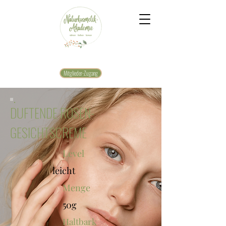
Mitglieder-Zugang
DUFTENDE ROSEN-
GESICHTSCREME
Level
leicht
Menge
50g
Haltbark