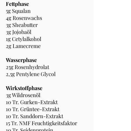
Fettphase
5g Squalan
4g Rosenwachs
3g Sheabutter
3g Jojobaöl
1g Cetylalkohol
2g Lamecreme
Wasserphase
25g Rosenhydrolat
2,5g Pentylene Glycol
Wirkstoffphase
3g Wildrosenöl
10 Tr. Gurken-Extrakt
10 Tr. Grüntee-Extrakt
10 Tr. Sanddorn-Extrakt
15 Tr. NMF Feuchtigkeitsfaktor
10 Tr. Seidenprotein